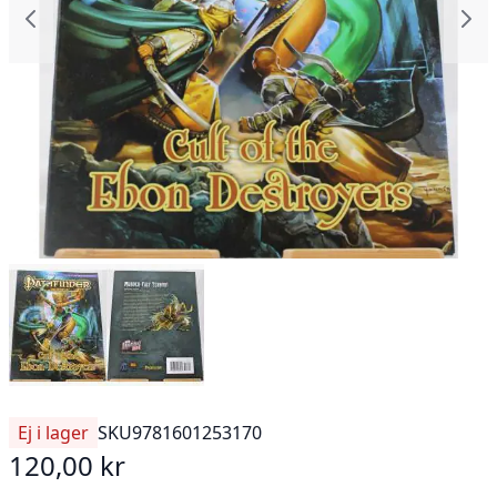
Ej i lager
SKU
9781601253170
120,00 kr