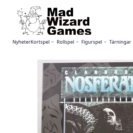
Skip to Content
Nyheter
Kortspel
Rollspel
Figurspel
Tärningar