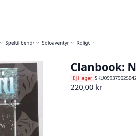
Speltillbehör
Soloäventyr
Roligt
Clanbook: N
Ej i lager
SKU
09937902504
220,00 kr