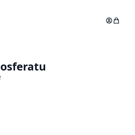
Mitt konto
Varukorg
osferatu
2