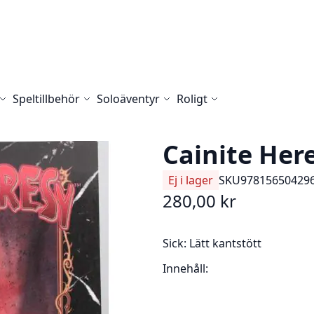
Speltillbehör
Soloäventyr
Roligt
Cainite Her
Ej i lager
SKU
97815650429
280,00 kr
Sick:
Lätt kantstött
Innehåll: