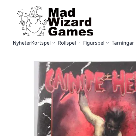
Skip to Content
Nyheter
Kortspel
Rollspel
Figurspel
Tärningar