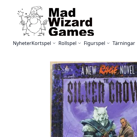
Skip to Content
Nyheter
Kortspel
Rollspel
Figurspel
Tärningar