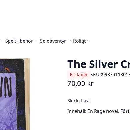
Speltillbehör
Soloäventyr
Roligt
The Silver 
Ej i lager
SKU
09937911301
70,00 kr
Skick: Läst
Innehåll: En Rage novel. Förf