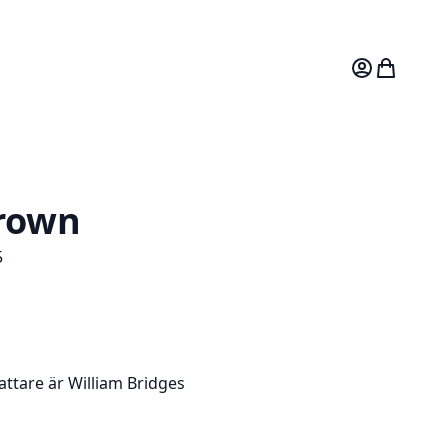
Mitt konto
Varukorg
Crown
5
attare är William Bridges