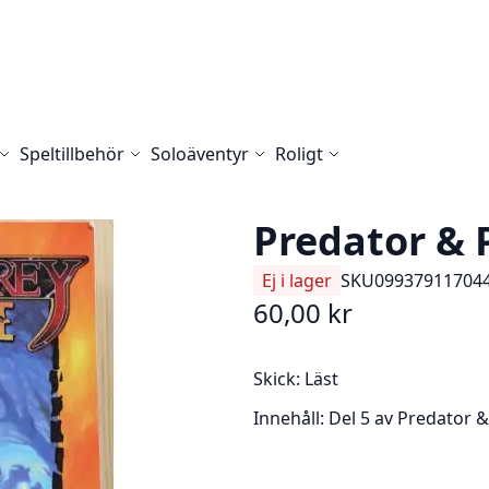
Speltillbehör
Soloäventyr
Roligt
Predator & 
Ej i lager
SKU
09937911704
60,00 kr
Skick:
Läst
Innehåll:
Del 5 av Predator &