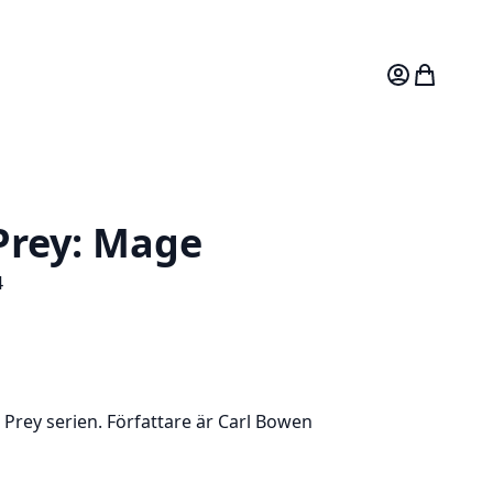
Mitt konto
Varukorg
Prey: Mage
4
 Prey serien. Författare är Carl Bowen