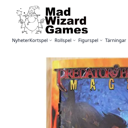
Skip to Content
Nyheter
Kortspel
Rollspel
Figurspel
Tärningar