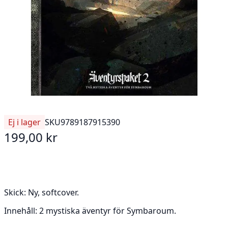
Ej i lager
SKU
9789187915390
199,00 kr
Skick:
Ny, softcover.
Innehåll:
2 mystiska äventyr för Symbaroum.