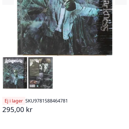
Ej i lager
SKU
9781588464781
295,00 kr