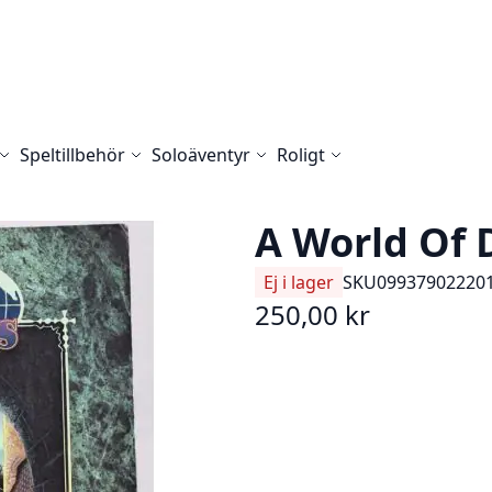
Speltillbehör
Soloäventyr
Roligt
A World Of D
Ej i lager
SKU
09937902220
250,00 kr