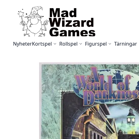
Skip to Content
Nyheter
Kortspel
Rollspel
Figurspel
Tärningar