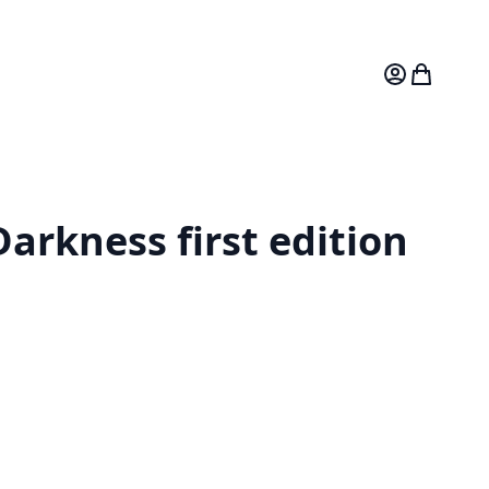
Mitt konto
Varukorg
arkness first edition
1